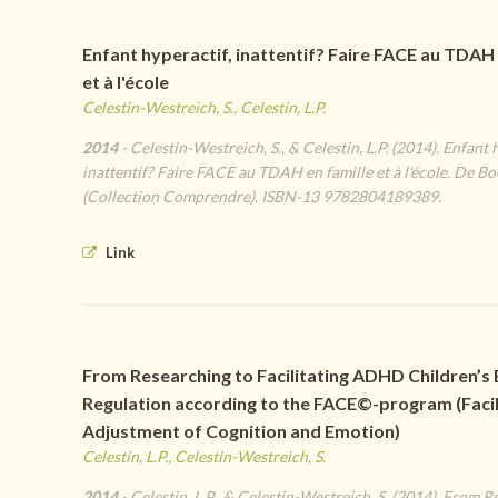
Enfant hyperactif, inattentif? Faire FACE au TDAH 
et à l'école
Celestin-Westreich, S., Celestin, L.P.
2014
- Celestin-Westreich, S., & Celestin, L.P. (2014). Enfant 
inattentif? Faire FACE au TDAH en famille et à l'école. De B
(Collection Comprendre). ISBN-13 9782804189389.
Link
From Researching to Facilitating ADHD Children’s
Regulation according to the FACE©-program (Facil
Adjustment of Cognition and Emotion)
Celestin, L.P., Celestin-Westreich, S.
2014
- Celestin, L.P., & Celestin-Westreich, S. (2014). From R