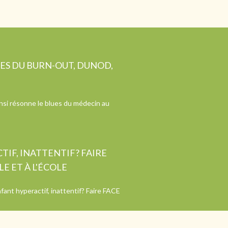
ÉES DU BURN-OUT, DUNOD,
 ainsi résonne le blues du médecin au
IF, INATTENTIF? FAIRE
E ET À L'ÉCOLE
nfant hyperactif, inattentif? Faire FACE