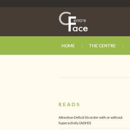
HOME
THE CENTRE
READS
Attention Deficit Disorder with or without
hyperactivity (ADHD)