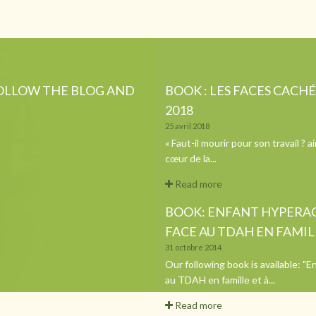
FOLLOW THE BLOG AND
BOOK : LES FACES CACH
2018
25 avril 2018
« Faut-il mourir pour son travail ?
cœur de la...
Read more
BOOK: ENFANT HYPERACT
FACE AU TDAH EN FAMILL
31 octobre 2014
Our following book is available: "E
au TDAH en famille et à...
Read more