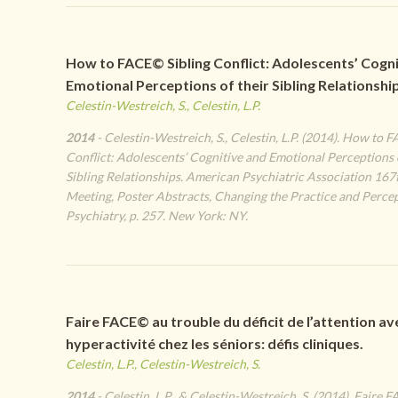
How to FACE© Sibling Conflict: Adolescents’ Cogni
Emotional Perceptions of their Sibling Relationshi
Celestin-Westreich, S., Celestin, L.P.
2014
- Celestin-Westreich, S., Celestin, L.P. (2014). How to 
Conflict: Adolescents’ Cognitive and Emotional Perceptions 
Sibling Relationships. American Psychiatric Association 16
Meeting, Poster Abstracts, Changing the Practice and Percep
Psychiatry, p. 257. New York: NY.
Faire FACE© au trouble du déficit de l’attention av
hyperactivité chez les séniors: défis cliniques.
Celestin, L.P., Celestin-Westreich, S.
2014
- Celestin, L.P., & Celestin-Westreich, S. (2014). Faire