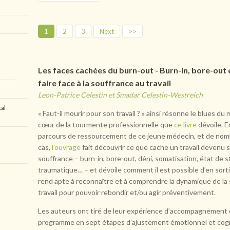
1
2
3
Next
>>
Les faces cachées du burn-out - Burn-in, bore-out 
faire face à la souffrance au travail
Leon-Patrice Celestin et Smadar Celestin-Westreich
cal
« Faut-il mourir pour son travail ? » ainsi résonne le blues du
cœur de la tourmente professionnelle que
ce livre
dévoile. E
parcours de ressourcement de ce jeune médecin, et de nom
cas,
l’ouvrage
fait découvrir ce que cache un travail devenu 
souffrance – burn-in, bore-out, déni, somatisation, état de s
traumatique… – et dévoile comment il est possible d’en sortir
rend apte à reconnaître et à comprendre la dynamique de la
travail pour pouvoir rebondir et/ou agir préventivement.
Les auteurs ont tiré de leur expérience d’accompagnement 
programme en sept étapes d’ajustement émotionnel et cogni