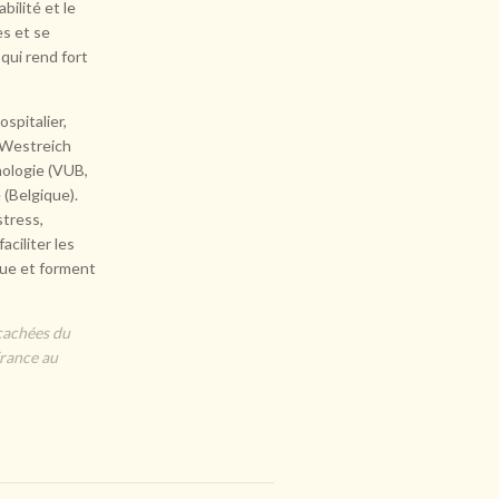
bilité et le
es et se
ui rend fort
spitalier,
n-Westreich
hologie (VUB,
 (Belgique).
stress,
aciliter les
que et forment
 cachées du
france au