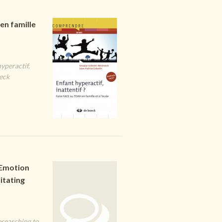
en famille
hyperactif,
oeck
 Emotion
itating
esearching to