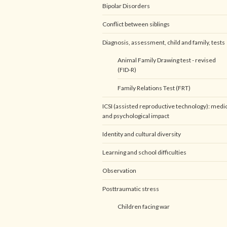
Bipolar Disorders
Conflict between siblings
Diagnosis, assessment, child and family, tests
Animal Family Drawing test - revised
(FID-R)
Family Relations Test (FRT)
ICSI (assisted reproductive technology): medi
and psychological impact
Identity and cultural diversity
Learning and school difficulties
Observation
Posttraumatic stress
Children facing war