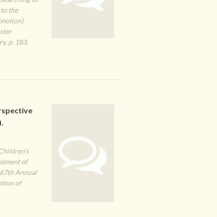
to the
motion).
ster
y, p. 183.
rspective
.
Children’s
stment of
167th Annual
tion of