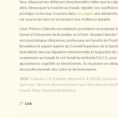
face, dépasser les défenses émotionnelles telles que la culpa
déni, démasquer la toxicité au travail, signaler ses souffranc
protéger. Le lecteur trouvera dans
ces pages
une démarche q
car source de sens et enracinant une résilience durable.
Léon-Patrice Célestin est médecin-psychiatre et praticien ho
formé à l’Université de Bruxelles et à Paris. SmadarCélesti
est psychologue clinicienne, professeur en Faculté de Psyc
Bruxelles) et expert auprès du Conseil Supérieur de la Santé
Spécialisés dans la régulation émotionnelle et la gestion du 
notamment au travail, ils ont fondé la méthode F.A.C.E. pour f
ajustements cognitifs et émotionnels. Ils reçoivent en clini
des professionnels des soins et de l’entreprise.
2018
- Celestin, L.P., Celestin-Westreich, S. (2018). Les faces
burn-out - Burn-in, bore-out et burn-out, faire face à la souf
travail. Paris: Dunod InterEditions.
Link