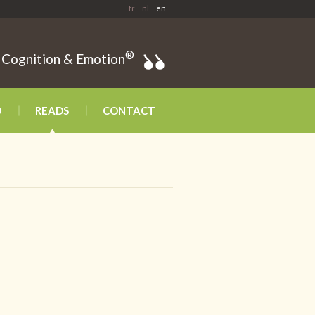
fr
nl
en
®
 Cognition & Emotion
D
READS
CONTACT