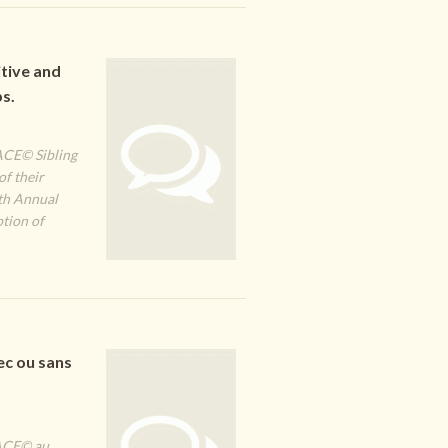
tive and
ps.
FACE© Sibling
of their
7th Annual
tion of
ec ou sans
 FACE© au