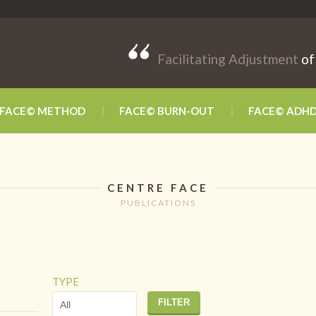
Facilitating Adjustment
of
FACE© METHOD
FACE© BURN-OUT
FACE© ADH
CENTRE FACE
PUBLICATIONS
TYPE