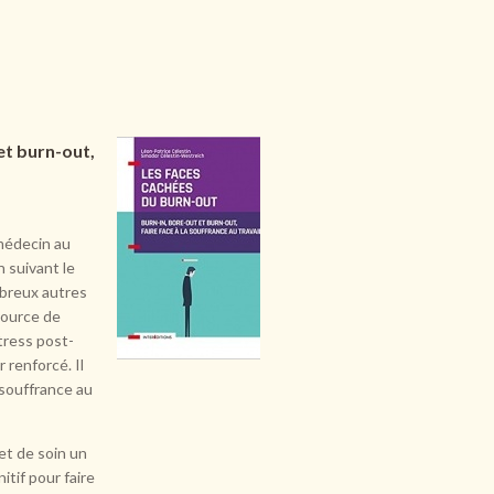
et burn-out,
 médecin au
n suivant le
breux autres
source de
tress post-
 renforcé. Il
 souffrance au
et de soin un
tif pour faire