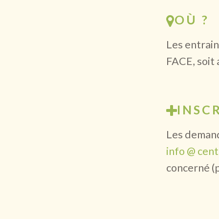
OÙ ?
Les entrai
FACE, soit 
INSC
Les demande
info @ cen
concerné (p