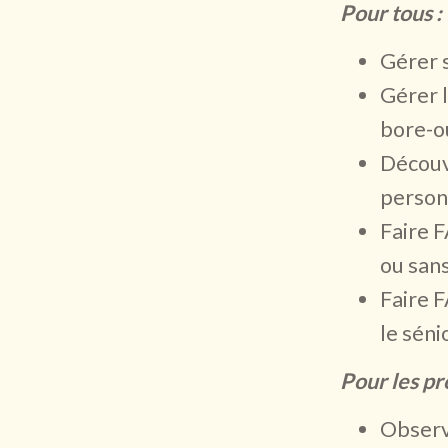
Pour tous :
Gérer 
Gérer l
bore-o
Découv
person
Faire 
ou san
Faire F
le séni
Pour les pr
Observ