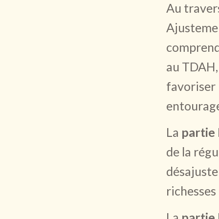
Au traver
Ajustemen
comprendr
au TDAH, 
favoriser
entourage
La
partie 
de la rég
désajuste
richesses 
La
partie 