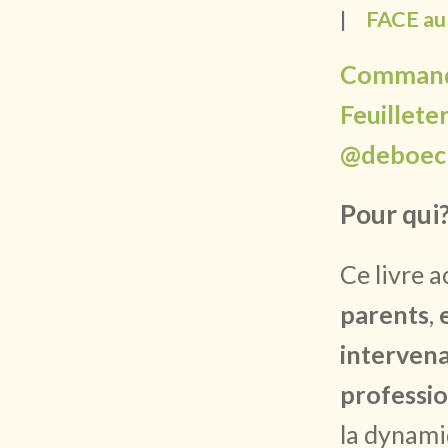
|
FACE au 
Command
Feuillete
@deboeck
Pour qui
Ce livre
parents
,
interven
professi
la dynami